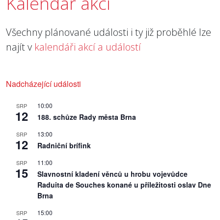
Kalendář akcí
Všechny plánované události i ty již proběhlé lze
najít v
kalendáři akcí a událostí
Nadcházející události
10:00
SRP
12
188. schůze Rady města Brna
13:00
SRP
12
Radniční brífink
11:00
SRP
15
Slavnostní kladení věnců u hrobu vojevůdce
Raduita de Souches konané u příležitosti oslav Dne
Brna
15:00
SRP