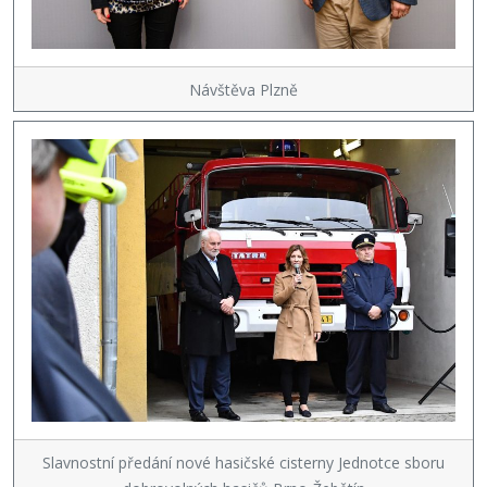
Návštěva Plzně
Slavnostní předání nové hasičské cisterny Jednotce sboru