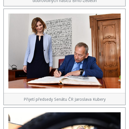
dobrovolných hasičů Brno-Žebětín
Přijetí předsedy Senátu ČR Jaroslava Kubery