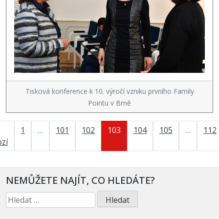
Tisková konference k 10. výročí vzniku prvního Family
Pointu v Brně
1
…
101
102
103
104
105
…
112
zí
NEMŮŽETE NAJÍT, CO HLEDÁTE?
Vyhledávání