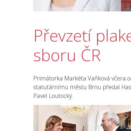
Převzetí pla
sboru ČR
Primátorka Markéta Vaňková včera od 
statutárnímu městu Brnu předal Hasi
Pavel Loutocký.