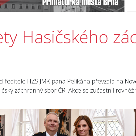
kety Hasičského z
ředitele HZS JMK pana Pelikána převzala na Nové 
čský záchranný sbor ČR. Akce se zúčastnil rovněž