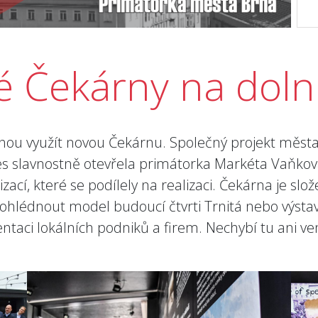
é Čekárny na doln
ohou využít novou Čekárnu. Společný projekt města
s slavnostně otevřela primátorka Markéta Vaňková.
zací, které se podílely na realizaci. Čekárna je sl
ohlédnout model budoucí čtvrti Trnitá nebo výstavu
ntaci lokálních podniků a firem. Nechybí tu ani v