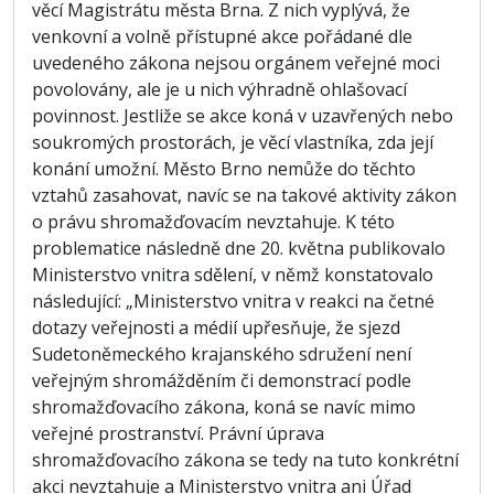
věcí Magistrátu města Brna. Z nich vyplývá, že
venkovní a volně přístupné akce pořádané dle
uvedeného zákona nejsou orgánem veřejné moci
povolovány, ale je u nich výhradně ohlašovací
povinnost. Jestliže se akce koná v uzavřených nebo
soukromých prostorách, je věcí vlastníka, zda její
konání umožní. Město Brno nemůže do těchto
vztahů zasahovat, navíc se na takové aktivity zákon
o právu shromažďovacím nevztahuje. K této
problematice následně dne 20. května publikovalo
Ministerstvo vnitra sdělení, v němž konstatovalo
následující: „Ministerstvo vnitra v reakci na četné
dotazy veřejnosti a médií upřesňuje, že sjezd
Sudetoněmeckého krajanského sdružení není
veřejným shromážděním či demonstrací podle
shromažďovacího zákona, koná se navíc mimo
veřejné prostranství. Právní úprava
shromažďovacího zákona se tedy na tuto konkrétní
akci nevztahuje a Ministerstvo vnitra ani Úřad