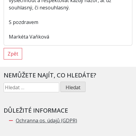
vyslechnout a respektovat každý názor, ať už
souhlasný, či nesouhlasný.
S pozdravem
Markéta Vaňková
Zpět
NEMŮŽETE NAJÍT, CO HLEDÁTE?
Vyhledávání
DŮLEŽITÉ INFORMACE
Ochranna os. údajů (GDPR)