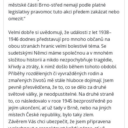
městské části Brno-střed nemají podle platné
legislativy pravomoc tuto akci předem zakázat nebo
omezit.“
Velmi dobře si uvědomuji, že události z let 1938–
1946 dodnes představují pro mnoho občanů na
obou stranách hranic velmi bolestivé téma. Se
sudetskými Němci máme společnou a v mnohém
složitou historii a nikdo nezpochybňuje tragédie,
křivdy a ztráty, k nimž došlo během tohoto období.
Příběhy rozdělených či vyvražděných rodin a
zmařených životů mě stále hluboce dojímají. Jsem
pevně přesvědčena, že to, co se dělo za druhé
světové války, je neodpustitelné. Na druhé straně
to, co následovalo v roce 1945 bezprostředně po
jejím ukončení, ať už tady v Brně, nebo na jiných
místech České republiky, bylo taky zlem.
Závěrem Vás chci ubezpečit, že jsem připravena