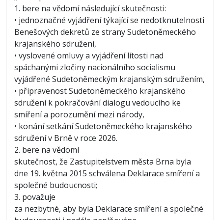
1. bere na vědomí následující skutečnosti:
• jednoznačné vyjádření týkající se nedotknutelnosti
Benešových dekretů ze strany Sudetoněmeckého
krajanského sdružení,
• vyslovené omluvy a vyjádření lítosti nad
spáchanými zločiny nacionálního socialismu
vyjádřené Sudetoněmeckým krajanským sdružením,
• připravenost Sudetoněmeckého krajanského
sdružení k pokračování dialogu vedoucího ke
smíření a porozumění mezi národy,
• konání setkání Sudetoněmeckého krajanského
sdružení v Brně v roce 2026.
2. bere na vědomí
skutečnost, že Zastupitelstvem města Brna byla
dne 19. května 2015 schválena Deklarace smíření a
společné budoucnosti;
3. považuje
za nezbytné, aby byla Deklarace smíření a společné