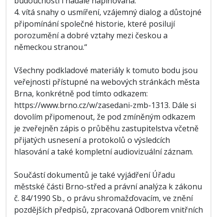
budoucnosti i nadále naplňována.
4. vítá snahy o usmíření, vzájemný dialog a důstojné
připomínání společné historie, které posilují
porozumění a dobré vztahy mezi českou a
německou stranou.“
Všechny podkladové materiály k tomuto bodu jsou
veřejnosti přístupné na webových stránkách města
Brna, konkrétně pod tímto odkazem:
https://www.brno.cz/w/zasedani-zmb-1313. Dále si
dovolím připomenout, že pod zmíněným odkazem
je zveřejněn zápis o průběhu zastupitelstva včetně
přijatých usnesení a protokolů o výsledcích
hlasování a také kompletní audiovizuální záznam.
Součástí dokumentů je také vyjádření Úřadu
městské části Brno-střed a právní analýza k zákonu
č. 84/1990 Sb., o právu shromažďovacím, ve znění
pozdějších předpisů, zpracovaná Odborem vnitřních